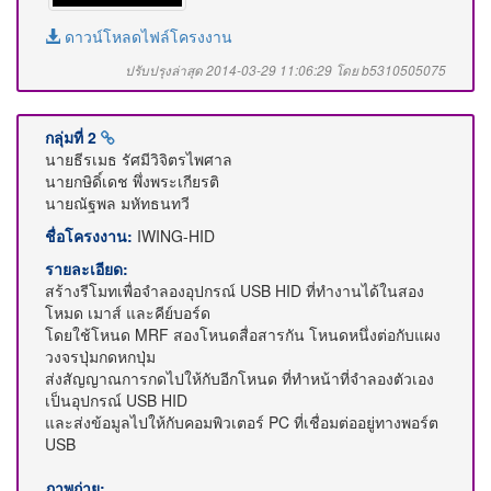
ดาวน์โหลดไฟล์โครงงาน
ปรับปรุงล่าสุด 2014-03-29 11:06:29 โดย b5310505075
กลุ่มที่ 2
นายธีรเมธ รัศมีวิจิตรไพศาล
นายกษิดิ์เดช พึ่งพระเกียรติ
นายณัฐพล มหัทธนทวี
ชื่อโครงงาน:
IWING-HID
รายละเอียด:
สร้างรีโมทเพื่อจำลองอุปกรณ์ USB HID ที่ทำงานได้ในสอง
โหมด เมาส์ และคีย์บอร์ด
โดยใช้โหนด MRF สองโหนดสื่อสารกัน โหนดหนึ่งต่อกับแผง
วงจรปุ่มกดหกปุ่ม
ส่งสัญญาณการกดไปให้กับอีกโหนด ที่ทำหน้าที่จำลองตัวเอง
เป็นอุปกรณ์ USB HID
และส่งข้อมูลไปให้กับคอมพิวเตอร์ PC ที่เชื่อมต่ออยู่ทางพอร์ต
USB
ภาพถ่าย: