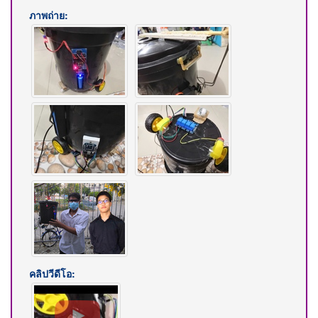
ภาพถ่าย:
คลิปวีดีโอ: