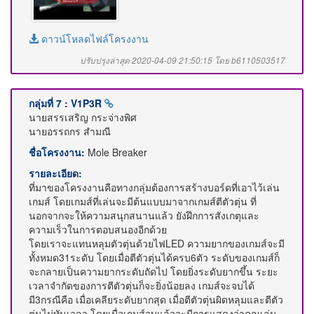
ดาวน์โหลดไฟล์โครงงาน
ปรับปรุงล่าสุด 2020-04-09 21:50:15 โดย b6110503517
กลุ่มที่ 7 : V1P3R
นายสรรเสริญ กระจ่างพิศ
นายอรรถกร สำมณี
ชื่อโครงงาน:
Mole Breaker
รายละเอียด:
ที่มาของโครงงานคือทางกลุ่มต้องการสร้างบอร์ดที่เอาไว้เล่น
เกมส์ โดยเกมส์ที่เล่นจะมีต้นแบบมาจากเกมส์ตีตัวตุ่น ที่
นอกจากจะให้ความสนุกสนานแล้ว ยังฝึกการสังเกตุและ
ความเร็วในการตอบสนองอีกด้วย
โดยเราจะแทนหลุมตัวตุ่นด้วยไฟLED ความยากของเกมส์จะมี
ทั้งหมด31ระดับ โดยเมื่อตีตัวตุ่นได้ครบ6ตัว ระดับของเกมส์ก็
จะกลายเป็นความยากระดับถัดไป โดยยิ่งระดับยากขึ้น ระยะ
เวลาจำกัดของการตีตัวตุ่นก็จะยิ่งน้อยลง เกมส์จะจบได้
มี3กรณีคือ เมื่อเคลียระดับยากสุด เมื่อตีตัวตุ่นผิดหลุมและตีตัว
ตุ่นไม่ทันเวลา โดยเมื่อเกมส์จบแล้วจะมีการแสดงว่าคุณเล่น