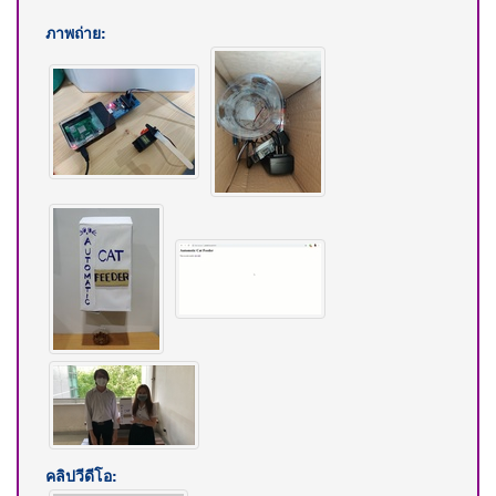
ภาพถ่าย:
คลิปวีดีโอ: