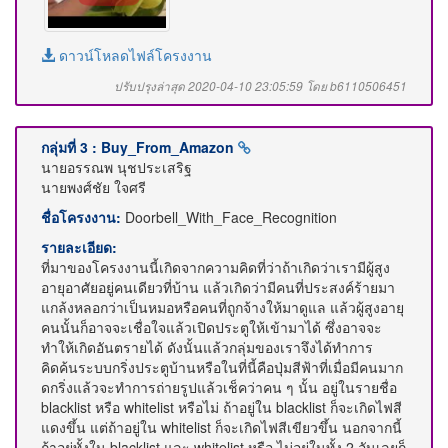
ดาวน์โหลดไฟล์โครงงาน
ปรับปรุงล่าสุด 2020-04-10 23:05:59 โดย b6110506451
กลุ่มที่ 3 : Buy_From_Amazon
นายอรรณพ นุชประเสริฐ
นายพงศ์ชัย ใจศรี
ชื่อโครงงาน:
Doorbell_With_Face_Recognition
รายละเอียด:
ที่มาของโครงงานนี้เกิดจากความคิดที่ว่าถ้าเกิดว่าเรามีผู้สูง
อายุอาศัยอยู่คนเดียวที่บ้าน แล้วเกิดว่ามีคนที่ประสงค์ร้ายมา
แกล้งหลอกว่าเป็นหมอหรือคนที่ถูกจ้างให้มาดูแล แล้วผู้สูงอายุ
คนนั้นก็อาจจะเชื่อใจแล้วเปิดประตูให้เข้ามาได้ ซึ่งอาจจะ
ทำให้เกิดอันตรายได้ ดังนั้นแล้วกลุ่มของเราจึงได้ทำการ
คิดค้นระบบกริ่งประตูบ้านหรือในที่นี้คือปุ่มสีฟ้าที่เมื่อมีคนมาก
ดกริ่งแล้วจะทำการถ่ายรูปแล้วเช็คว่าคน ๆ นั้น อยู่ในรายชื่อ
blacklist หรือ whitelist หรือไม่ ถ้าอยู่ใน blacklist ก็จะเกิดไฟสี
แดงขึ้น แต่ถ้าอยู่ใน whitelist ก็จะเกิดไฟสีเขียวขึ้น นอกจากนี้
ถ้าอยู่ทั้งใน blacklist และ whitelist หรือ ไม่อยู่ในทั้ง 2 อันเลยก็