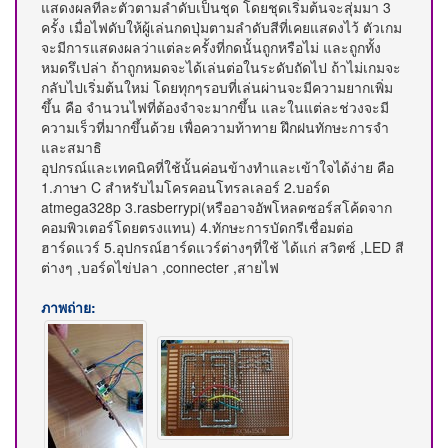
แสดงผลทีละตัวตามลำดับเป็นชุด โดยชุดเริ่มต้นจะสุ่มมา 3
ครั้ง เมื่อไฟดับให้ผู้เล่นกดปุ่มตามลำดับสีที่เคยแสดงไว้ ตัวเกม
จะมีการแสดงผลว่าแต่ละครั้งที่กดนั้นถูกหรือไม่ และถูกทั้ง
หมดรึเปล่า ถ้าถูกหมดจะได้เล่นต่อในระดับถัดไป ถ้าไม่เกมจะ
กลับไปเริ่มต้นใหม่ โดยทุกๆรอบที่เล่นผ่านจะมีความยากเพิ่ม
ขึ้น คือ จำนวนไฟที่ต้องจำจะมากขึ้น และในแต่ละช่วงจะมี
ความเร็วที่มากขึ้นด้วย เพื่อความท้าทาย ฝึกฝนทักษะการจำ
และสมาธิ
อุปกรณ์และเทคนิคที่ใช้นั้นค่อนข้างทำและเข้าใจได้ง่าย คือ
1.ภาษา C สำหรับไมโครคอนโทรลเลอร์ 2.บอร์ด
atmega328p 3.rasberrypi(หรืออาจอัพโหลดซอร์สโค้ดจาก
คอมพิวเตอร์โดยตรงแทน) 4.ทักษะการบัดกรีเชื่อมต่อ
ฮาร์ดแวร์ 5.อุปกรณ์ฮาร์ดแวร์ต่างๆที่ใช้ ได้แก่ สวิตซ์ ,LED สี
ต่างๆ ,บอร์ดไข่ปลา ,connecter ,สายไฟ
ภาพถ่าย: