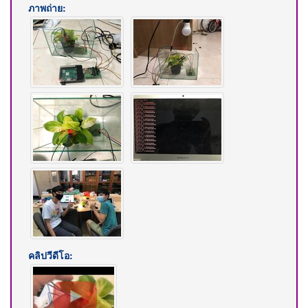
ภาพถ่าย:
คลิปวีดีโอ: