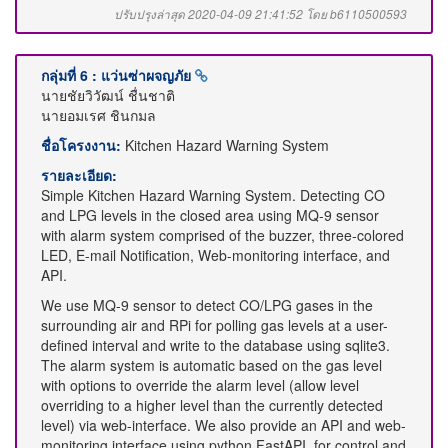
ปรับปรุงล่าสุด 2020-04-09 21:41:52 โดย b6110500593
กลุ่มที่ 6 : แว่นซ่าผจญภัย
นายชัยวิวัฒน์ ชื่นชาติ
นายอมเรศ ชินกมล
ชื่อโครงงาน:
Kitchen Hazard Warning System
รายละเอียด:
Simple Kitchen Hazard Warning System. Detecting CO
and LPG levels in the closed area using MQ-9 sensor
with alarm system comprised of the buzzer, three-colored
LED, E-mail Notification, Web-monitoring interface, and
API.
We use MQ-9 sensor to detect CO/LPG gases in the
surrounding air and RPi for polling gas levels at a user-
defined interval and write to the database using sqlite3.
The alarm system is automatic based on the gas level
with options to override the alarm level (allow level
overriding to a higher level than the currently detected
level) via web-interface. We also provide an API and web-
monitoring interface using python FastAPI, for control and