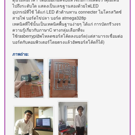
ไปถึงระดับใด แสดงเป็นเลขฐานสองด้วยไฟLED
อุปกรณ์ที่ใช้ ได้แก่ LED ตัวต้านทาน connecter ไมโครสวิตซ์
สายไฟ บอร์ดไข่ปลา บอร์ด atmega328p
เทคนิคที่ใช้นั้นเป็นเทคนิคพื้นฐานง่ายๆ ได้แก่ การบัดกรีวงจร
ความรู้เกี่ยวกับภาษาC ทางกลุ่มเลือกที่จะ
ใช้rasberrypiอัพโหลดซอร์สโค้ดลงบอร์ด(แต่สามารถเชื่อมต่อ
บอร์ดกับคอมพิวเตอร์โดยตรงแล้วอัพซอร์สโค้ดก็ได้)
ภาพถ่าย: