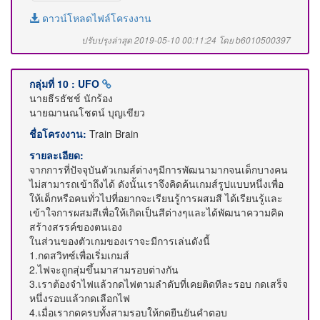
ดาวน์โหลดไฟล์โครงงาน
ปรับปรุงล่าสุด 2019-05-10 00:11:24 โดย b6010500397
กลุ่มที่ 10 : UFO
นายธีรธัชช์ นักร้อง
นายฌานณโชตน์ บุญเขียว
ชื่อโครงงาน:
Train Brain
รายละเอียด:
จากการที่ปัจจุบันตัวเกมส์ต่างๆมีการพัฒนามากจนเด็กบางคน
ไม่สามารถเข้าถึงได้ ดังนั้นเราจึงคิดค้นเกมส์รูปแบบหนึ่งเพื่อ
ให้เด็กหรือคนทั่วไปที่อยากจะเรียนรู้การผสมสี ได้เรียนรู้และ
เข้าใจการผสมสีเพื่อให้เกิดเป็นสีต่างๆและได้พัฒนาความคิด
สร้างสรรค์ของตนเอง
ในส่วนของตัวเกมของเราจะมีการเล่นดังนี้
1.กดสวิทซ์เพื่อเริ่มเกมส์
2.ไฟจะถูกสุ่มขึ้นมาสามรอบต่างกัน
3.เราต้องจำไฟแล้วกดไฟตามลำดับที่เคยติดทีละรอบ กดเสร็จ
หนึ่งรอบแล้วกดเลือกไฟ
4.เมื่อเรากดครบทั้งสามรอบให้กดยืนยันคำตอบ