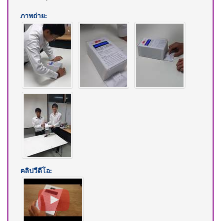
ภาพถ่าย:
คลิปวีดีโอ: