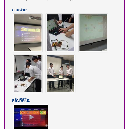
ภาพถ่าย:
คลิปวีดีโอ: