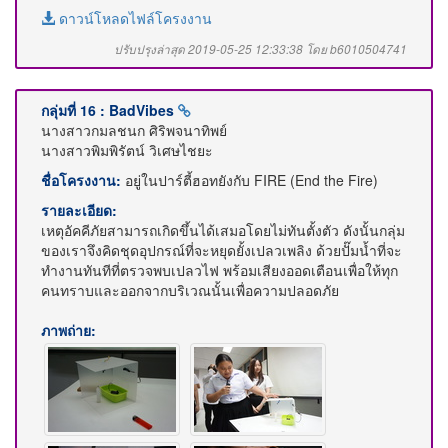
ดาวน์โหลดไฟล์โครงงาน
ปรับปรุงล่าสุด 2019-05-25 12:33:38 โดย b6010504741
กลุ่มที่ 16 : BadVibes
นางสาวกมลชนก ศิริพจนาทิพย์
นางสาวพิมพิรัตน์ วิเศษไชยะ
ชื่อโครงงาน:
อยู่ในปาร์ตี้ฮอทยังกับ FIRE (End the Fire)
รายละเอียด:
เหตุอัคคีภัยสามารถเกิดขึ้นได้เสมอโดยไม่ทันตั้งตัว ดังนั้นกลุ่ม
ของเราจึงคิดชุดอุปกรณ์ที่จะหยุดยั้งเปลวเพลิง ด้วยปั๊มน้ำที่จะ
ทำงานทันทีที่ตรวจพบเปลวไฟ พร้อมเสียงออดเตือนเพื่อให้ทุก
คนทราบและออกจากบริเวณนั้นเพื่อความปลอดภัย
ภาพถ่าย: