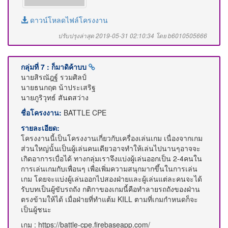
ดาวน์โหลดไฟล์โครงงาน
ปรับปรุงล่าสุด 2019-05-31 02:10:34 โดย b6010505666
กลุ่มที่ 7 : ก็มาดิค้าบบ
นายสิรณัฎฐ์ รวมศิลป์
นายธนกฤต น้าประเสริฐ
นายภูริวุทธ์ สันตสว่าง
ชื่อโครงงาน:
BATTLE CPE
รายละเอียด:
โครงงานนี้เป็นโครงงานเกี่ยวกับเครื่องเล่นเกม เนื่องจากเกม
ส่วนใหญ่นั้นเป็นผู้เล่นคนเดียวอาจทำให้เล่นไปนานๆอาจจะ
เกิดอาการเบื่อได้ ทางกลุ่มเราจึงแบ่งผู้เล่นออกเป็น 2-4คนใน
การเล่นเกมกับเพื่อนๆ เพื่อเพิ่มความสนุกมากขึ้นในการเล่น
เกม โดยจะแบ่งผู้เล่นออกไปสองฝ่ายและผู้เล่นแต่ละคนจะได้
รับบทเป็นผู้ขับรถถัง กติกาของเกมนี้คือทำลายรถถังของฝ่าน
ตรงข้ามให้ได้ เมื่อฝ่ายที่ทำแต้ม KILL ตามที่เกมกำหนดก็จะ
เป็นผู้ชนะ
เกม : https://battle-cpe.firebaseapp.com/