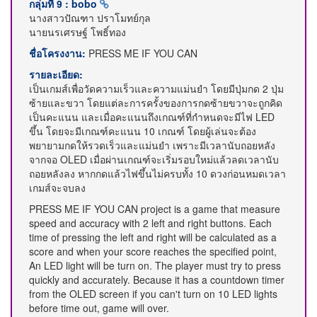
กลุ่มที่ 9 : bobo
นางสาวปัณฑา ปราโมทย์กุล
นายนรเศรษฐ์ โพธิ์ทอง
ชื่อโครงงาน:
PRESS ME IF YOU CAN
รายละเอียด:
เป็นเกมส์เพื่อวัดความเร็วและความแม่นยำ โดยมีปุ่มกด 2 ปุ่ม
ซ้ายและขวา โดยแต่ละการครั้งของการกดซ้ายขวาจะถูกคิด
เป็นคะแนน และเมื่อคะแนนถึงเกณฑ์ที่กำหนดจะมีไฟ LED
ขึ้น โดยจะมีเกณฑ์คะแนน 10 เกณฑ์ โดยผู้เล่นจะต้อง
พยายามกดให้รวดเร็วและแม่นยำ เพราะมีเวลานับถอยหลัง
จากจอ OLED เมื่อผ่านเกณฑ์จะเริ่มรอบใหม่แล้วลดเวลานับ
ถอยหลังลง หากกดแล้วไฟขึ้นไม่ครบทั้ง 10 ดวงก่อนหมดเวลา
เกมส์จะจบลง
PRESS ME IF YOU CAN project is a game that measure
speed and accuracy with 2 left and right buttons. Each
time of pressing the left and right will be calculated as a
score and when your score reaches the specified point,
An LED light will be turn on. The player must try to press
quickly and accurately. Because it has a countdown timer
from the OLED screen if you can't turn on 10 LED lights
before time out, game will over.