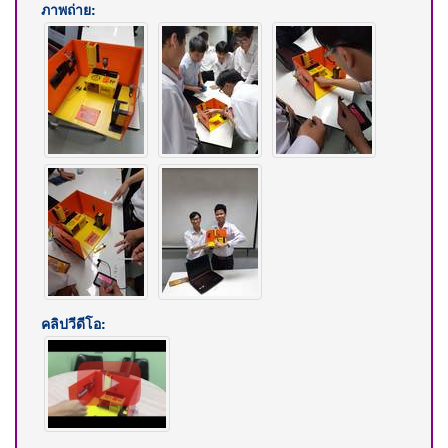
ภาพถ่าย:
คลิปวีดีโอ: