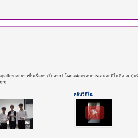
ternจะยาวขึ้นเรื่อยๆ เริ่มจาก1 โดยแต่ละรอบการเล่นจะมีไฟติด ณ ปุ่มที
core
คลิปวีดีโอ: