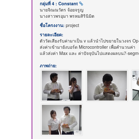
กลุ่มที่ 4 : Constant
นายจิณณวัตร จ้อยจรูญ
นางสาวพรอุมา พรหมสิรินิมิต
ชื่อโครงงาน:
project
รายละเอียด:
ตัววัดเสียงรับค่ามาเป็น v แล้วนำไปขยายในวงจร O
ส่งค่าเข้ามายังบอร์ด Microcontroller เพื่อคำนวนค่า
แล้วส่งค่า Max และ ค่าปัจจุบันไปแสดงผลบน7-segme
ภาพถ่าย: