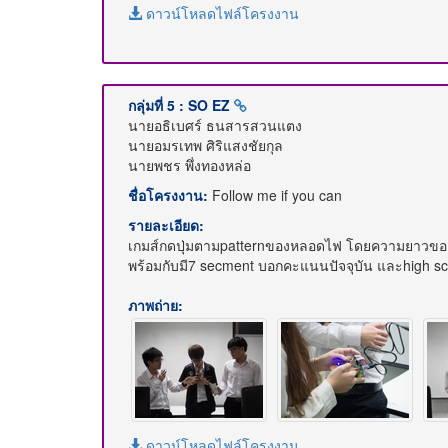
ดาวน์โหลดไฟล์โครงงาน
กลุ่มที่ 5 : SO EZ
นายอธิเบศร์ ธนสารสวนแตง
นายอมรเทพ ศิริแสงชัยกุล
นายพชร พึ่งทองหล่อ
ชื่อโครงงาน:
Follow me if you can
รายละเอียด:
เกมส์กดปุ่มตามpatternของหลอดไฟ โดยความยาวของpat
พร้อมกับมี7 secment บอกคะแนนปัจจุบัน และhigh s
ภาพถ่าย:
ดาวน์โหลดไฟล์โครงงาน