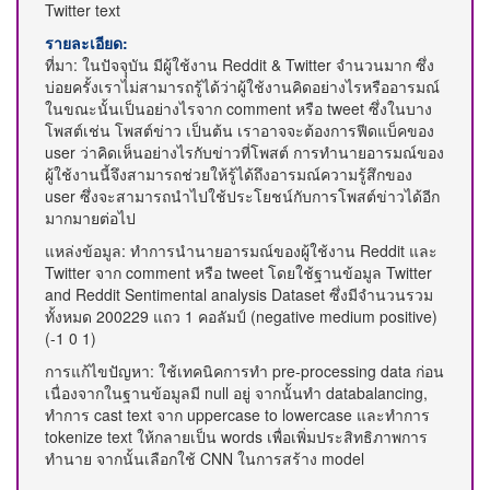
Twitter text
รายละเอียด:
ที่มา: ในปัจจุุบัน มีผู้ใช้งาน Reddit & Twitter จำนวนมาก ซึ่ง
บ่อยครั้งเราไม่สามารถรู้ได้ว่าผู้ใช้งานคิดอย่างไรหรืออารมณ์
ในขณะนั้นเป็นอย่างไรจาก comment หรือ tweet ซึ่งในบาง
โพสต์เช่น โพสต์ข่าว เป็นต้น เราอาจจะต้องการฟีดแบ็คของ
user ว่าคิดเห็นอย่างไรกับข่าวที่โพสต์ การทำนายอารมณ์ของ
ผู้ใช้งานนี้จึงสามารถช่วยให้รู้ได้ถึงอารมณ์ความรู้สึกของ
user ซึ่งจะสามารถนำไปใช้ประโยชน์กับการโพสต์ข่าวได้อีก
มากมายต่อไป
แหล่งข้อมูล: ทำการนำนายอารมณ์ของผู้ใช้งาน Reddit และ
Twitter จาก comment หรือ tweet โดยใช้ฐานข้อมูล Twitter
and Reddit Sentimental analysis Dataset ซึ่งมีจำนวนรวม
ทั้งหมด 200229 แถว 1 คอลัมป์ (negative medium positive)
(-1 0 1)
การแก้ไขปัญหา: ใช้เทคนิคการทำ pre-processing data ก่อน
เนื่องจากในฐานข้อมูลมี null อยู่ จากนั้นทำ databalancing,
ทำการ cast text จาก uppercase to lowercase และทำการ
tokenize text ให้กลายเป็น words เพื่อเพิ่มประสิทธิภาพการ
ทำนาย จากนั้นเลือกใช้ CNN ในการสร้าง model