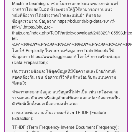
Machine Learning มาช่วยในการแยกประเภทของภาพยนตร์
จากรีวิวโดยอัตโนมัติ ซึ่งจะช่วยให้ผู้ใช้สามารถทราบแนว
หนังที่ต้องการได้อย่างรวดเร็วและแม่นยำ ที่มาของ
ข้อมูล:รวบรวมข้อมูลจาก https://bdi.or.th/big-data-101/tf-
idf-1/ ,https://ph02.tci-
thaijo.org/index.php/TJOR/article/download/243329/165596,https:
idf-
%E0%B8%97%E0%B8%B3%E0%B8%87%E0%B8%B2%E0%B8
โดยใช้ Perplexity ในรวบรวมข้อมูล การTrain Models ใช้
ข้อมูลจาก https://www.kaggle.com/ โดยใช้ การเตรียมข้อมูล
(Data Preparation):
เก็บรวบรวมข้อมูล: ใช้ชุดข้อมูลที่มีข้อความและป้ายกำกับที่
สอดคล้องกัน เช่น ข้อความรีวิวสินค้าพร้อมกับคะแนนความ
พึงพอใจ​
ทำความสะอาดข้อมูล: ลบข้อมูลที่ไม่จำเป็น เช่น เครื่องหมาย
วรรคตอน ตัวเลข หรือสัญลักษณ์พิเศษ และแปลงข้อความเป็น
ตัวพิมพ์เล็กทั้งหมดเพื่อความสม่ำเสมอ​
การแปลงข้อความเป็นเวกเตอร์ด้วย TF-IDF (Feature
Extraction):
TF-IDF (Term Frequency-Inverse Document Frequency):