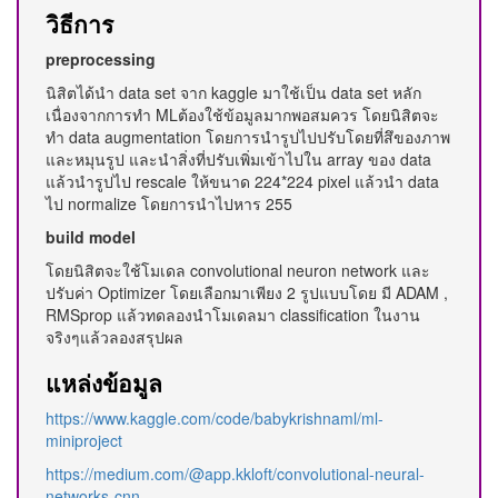
วิธีการ
preprocessing
นิสิตได้นำ data set จาก kaggle มาใช้เป็น data set หลัก
เนื่องจากการทำ MLต้องใช้ข้อมูลมากพอสมควร โดยนิสิตจะ
ทำ data augmentation โดยการนำรูปไปปรับโดยที่สึของภาพ
และหมุนรูป และนำสิ่งที่ปรับเพิ่มเข้าไปใน array ของ data
แล้วนำรูปไป rescale ให้ขนาด 224*224 pixel แล้วนำ data
ไป normalize โดยการนำไปหาร 255
build model
โดยนิสิตจะใช้โมเดล convolutional neuron network และ
ปรับค่า Optimizer โดยเลือกมาเพียง 2 รูปแบบโดย มี ADAM ,
RMSprop แล้วทดลองนำโมเดลมา classification ในงาน
จริงๆแล้วลองสรุปผล
แหล่งข้อมูล
https://www.kaggle.com/code/babykrishnaml/ml-
miniproject
https://medium.com/@app.kkloft/convolutional-neural-
networks-cnn-