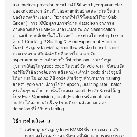
สอบ metrics precision recall mAP50 จาก hyperparameter
ของ gridsearch12กรณี โดยจะยกตัวอย่างเฉพาะในชิ้นส่วน
ของโครงสร้างเฉพาะ Pier จากที่ทำไว้ทั้งหมดมี Pier Slab
Girder ) -การใช้ข้อมูลรูปภาพที่ผ่าน dataclean จากกรม
ทางหลวงแล้ว (BMMS) มาจำแนกประเภท classification
ความเสียหายที่เกิดขึ้นในโครงสร้างสะพานโดยหลักๆประกอบ
ด้วย 1.Cracking 2.Spailing 3. SteelExposure 4.Erosion
โดยนำข้อมูลรูปภาพเข้าสู่ roboflow เพื่อตั้ง dataset , label
ประเภทความเสียดัง4ชนิดที่กล่าวไป และปรับ
hyperparameter หลังจากนั้นใช้ roboflow แปลงข้อมูล
รูปภาพให้อยู่ในรูปของ code ในเวอร์ชั่น yolo v.11 (ซึ่งเป็นอัล
กอริทึมที่ใช้ตรวจจับความเสียหาย) แล้วนำ code สำเร็จรูปที่
ได้มา run ใน colab ที่มี code สำเร็จรูปสำหรับการ training
สำหรับ yolo v.11 มีการใช้ค่า epoch ,Learning rate , batch
หรืออื่นๆรวมด้วย จากนั้นจึงแสดง result ประสิทธิภาพได้อยู่
ในรูปของ %precision ,recall ,F-value หรือ confusion
matrix ได้ออกมาสำเร็จรูป รวมถึงภาพตัวอย่างแสดง
detection ที่ใช้กับตัว testing
วิธีการดำเนินงาน
เตรียมฐานข้อมูลรูปภาพ BMMS ที่รวบรวมความเสีย
หายของโครงสร้างสะ ทั้งหมดที่ได้มาจากกรมทางหลวง