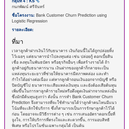
กลุ่มที่ 4 : KS
กนกพัฒน์ ศรีจันทร์
ชื่อโครงงาน:
Bank Customer Churn Prediction using
Logistic Regression
รายละเอียด:
ที่มา
เวลาลูกค้าฝากเงินไว้กับธนาคาร เงินก้อนนี้ไม่ได้ถูกปล่อยทิ้ง
ไว้เฉยๆ แต่ธนาคารนำไปลงทุนต่อ เช่น ปล่อยกู้ ดอกเบี้ยสิน
เชื่อ ลงทุนในพันธบัตร หรือธุรกิจอื่นๆ เพื่อสร้างรายได้ ถ้า
ลูกค้าอยู่กับธนาคารนาน เงินฝากของลูกค้าก็กลายจะเป็น
แหล่งทุนระยะยาวที่ช่วยให้ธนาคารมีสภาพคล่อง และทำ
กำไรได้อย่างต่อเนื่อง เเต่หากลูกค้าถอนเงินออกจากบัญชี หรือ
ปิดบัญชีไป ธนาคารจะเสียแหล่งเงินทุน เเละยังต้องเสียต้นทุน
เพิ่มขึ้นในการหาลูกค้ารายใหม่หรือดึงดูดเงินฝากจากแหล่งอื่น
ซึ่งมักมีต้นทุนสูงกว่า ดังนั้น การทำ Bank Customer Churn
Prediction จึงสามารถที่จะใช้ทำนายได้ว่าลูกค้าคนไหนมีแนว
โน้มที่จะเลิกใช้บริการ ซึ่งก็สามารถเป็นการรักษาลูกค้าไว้ได้
ก่อน โดยอาจจะมีวิธีการต่าง ๆ เช่น การเสนออัตราดอกเบี้ยที่
จูงใจ, การให้บริการที่ตรงใจและสะดวกขึ้น, การมอบสิทธิ
พิเศษ หรือโปรโมชั่นเฉพาะกลุ่มได้ เป็นต้น