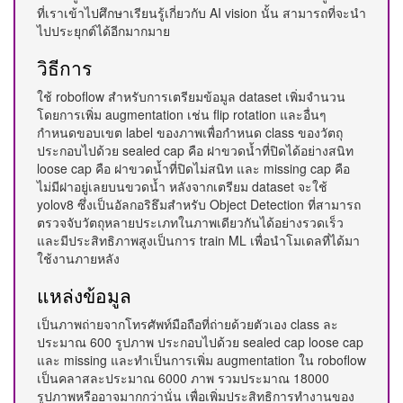
ที่เราเข้าไปศึกษาเรียนรู้เกี่ยวกับ AI vision นั้น สามารถที่จะนำ
ไปประยุกต์ได้อีกมากมาย
วิธีการ
ใช้ roboflow สำหรับการเตรียมข้อมูล dataset เพิ่มจำนวน
โดยการเพิ่ม augmentation เช่น flip rotation และอื่นๆ
กำหนดขอบเขต label ของภาพเพื่อกำหนด class ของวัตถุ
ประกอบไปด้วย sealed cap คือ ฝาขวดน้ำที่ปิดได้อย่างสนิท
loose cap คือ ฝาขวดน้ำที่ปิดไม่สนิท และ missing cap คือ
ไม่มีฝาอยู่เลยบนขวดน้ำ หลังจากเตรียม dataset จะใช้
yolov8 ซึ่งเป็นอัลกอริธึมสำหรับ Object Detection ที่สามารถ
ตรวจจับวัตถุหลายประเภทในภาพเดียวกันได้อย่างรวดเร็ว
และมีประสิทธิภาพสูงเป็นการ train ML เพื่อนำโมเดลที่ได้มา
ใช้งานภายหลัง
แหล่งข้อมูล
เป็นภาพถ่ายจากโทรศัพท์มือถือที่ถ่ายด้วยตัวเอง class ละ
ประมาณ 600 รูปภาพ ประกอบไปด้วย sealed cap loose cap
และ missing และทำเป็นการเพิ่ม augmentation ใน roboflow
เป็นคลาสละประมาณ 6000 ภาพ รวมประมาณ 18000
รูปภาพหรืออาจมากกว่านั่น เพื่อเพิ่มประสิทธิการทำงานของ