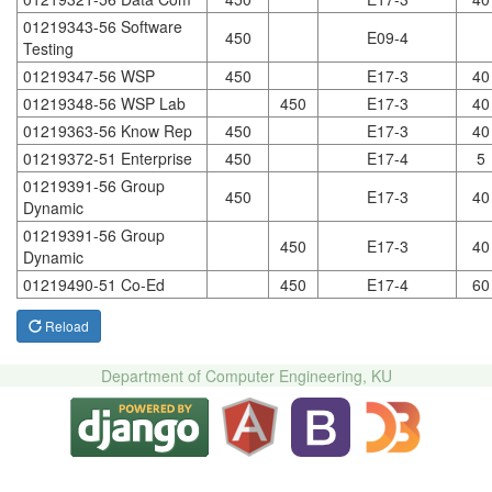
01219343-56 Software
450
E09-4
Testing
01219347-56 WSP
450
E17-3
40
01219348-56 WSP Lab
450
E17-3
40
01219363-56 Know Rep
450
E17-3
40
01219372-51 Enterprise
450
E17-4
5
01219391-56 Group
450
E17-3
40
Dynamic
01219391-56 Group
450
E17-3
40
Dynamic
01219490-51 Co-Ed
450
E17-4
60
Reload
Department of Computer Engineering, KU