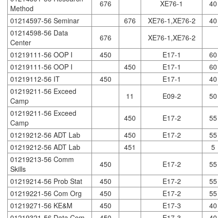
676
XE76-1
40
Method
01214597-56 Seminar
676
XE76-1,XE76-2
40
01214598-56 Data
676
XE76-1,XE76-2
Center
01219111-56 OOP I
450
E17-1
60
01219111-56 OOP I
450
E17-1
60
01219112-56 IT
450
E17-1
40
01219211-56 Exceed
11
E09-2
50
Camp
01219211-56 Exceed
450
E17-2
55
Camp
01219212-56 ADT Lab
450
E17-2
55
01219212-56 ADT Lab
451
5
01219213-56 Comm
450
E17-2
55
Skills
01219214-56 Prob Stat
450
E17-2
55
01219221-56 Com Org
450
E17-2
55
01219271-56 KE&M
450
E17-3
40
01219321-56 Data Com
450
E17-3
40