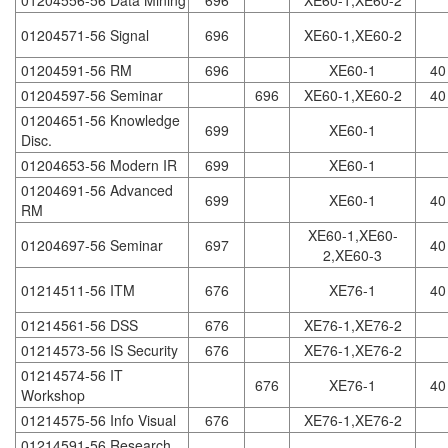
01204556-56 Data Mining
696
XE60-1,XE60-2
01204571-56 Signal
696
XE60-1,XE60-2
01204591-56 RM
696
XE60-1
40
01204597-56 Seminar
696
XE60-1,XE60-2
40
01204651-56 Knowledge
699
XE60-1
Disc.
01204653-56 Modern IR
699
XE60-1
01204691-56 Advanced
699
XE60-1
40
RM
XE60-1,XE60-
01204697-56 Seminar
697
40
2,XE60-3
01214511-56 ITM
676
XE76-1
40
01214561-56 DSS
676
XE76-1,XE76-2
01214573-56 IS Security
676
XE76-1,XE76-2
01214574-56 IT
676
XE76-1
40
Workshop
01214575-56 Info Visual
676
XE76-1,XE76-2
01214591-56 Research