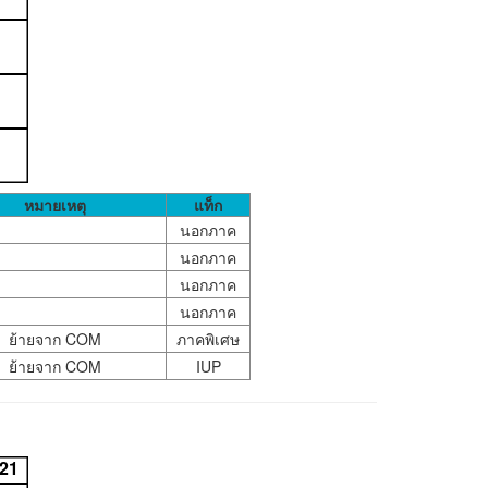
หมายเหตุ
แท็ก
นอกภาค
นอกภาค
นอกภาค
นอกภาค
ย้ายจาก COM
ภาคพิเศษ
ย้ายจาก COM
IUP
-21