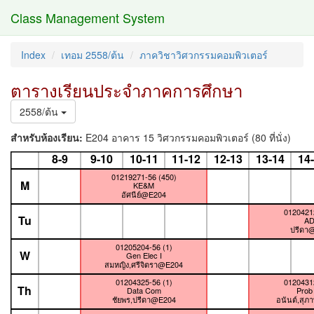
Class Management System
Index
เทอม 2558/ต้น
ภาควิชาวิศวกรรมคอมพิวเตอร์
ตารางเรียนประจำภาคการศึกษา
2558/ต้น
สำหรับห้องเรียน:
E204 อาคาร 15 วิศวกรรมคอมพิวเตอร์ (80 ที่นั่ง)
8-9
9-10
10-11
11-12
12-13
13-14
14
01219271-56 (450)
M
KE&M
อัศนีย์@E204
01204212
Tu
A
ปรีดา
01205204-56 (1)
W
Gen Elec I
สมหญิง,ศรีจิตรา@E204
01204325-56 (1)
01204312
Th
Data Com
Prob 
ชัยพร,ปรีดา@E204
อนันต์,สุ