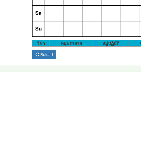
Sa
Su
วิชา
หมู่บรรยาย
หมู่ปฏิบัติ
ก
Reload