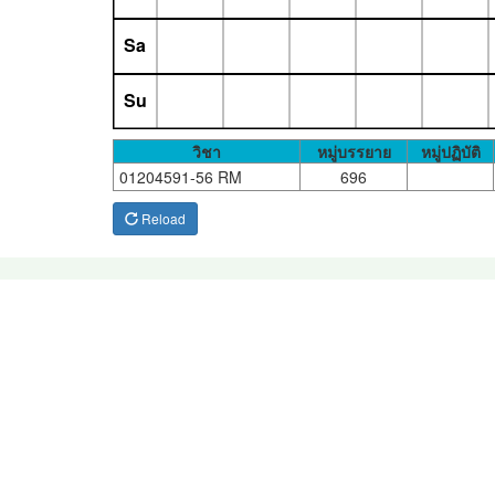
Sa
Su
วิชา
หมู่บรรยาย
หมู่ปฏิบัติ
01204591-56 RM
696
Reload