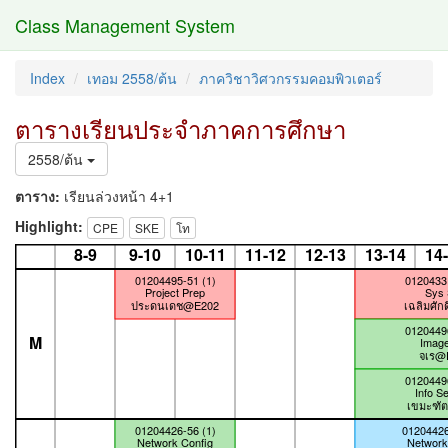
Class Management System
Index
เทอม 2558/ต้น
ภาควิชาวิศวกรรมคอมพิวเตอร์
ตารางเรียนประจำภาคการศึกษา
2558/ต้น
ตาราง:
เรียนล่วงหน้า 4+1
Highlight:
CPE
SKE
โท
8-9
9-10
10-11
11-12
12-13
13-14
14
01204495-51 (1)
01204331
Project Prep
Sys 
ประดนเดช@E202
เฉลิมศัก
01204496
M
Image
จเร@
01204496
Info Se
เขมะฑั
01204426-56 (1)
01204426
Network Config
Network