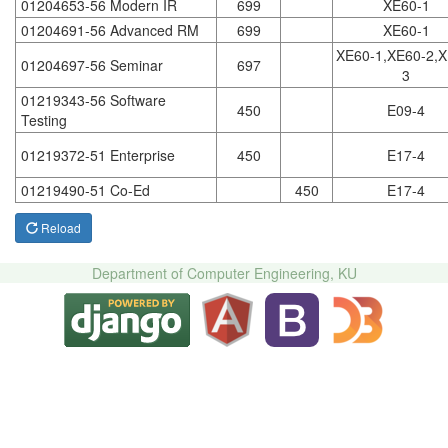
01204653-56 Modern IR
699
XE60-1
01204691-56 Advanced RM
699
XE60-1
XE60-1,XE60-2,X
01204697-56 Seminar
697
3
01219343-56 Software
450
E09-4
Testing
01219372-51 Enterprise
450
E17-4
01219490-51 Co-Ed
450
E17-4
Reload
Department of Computer Engineering, KU