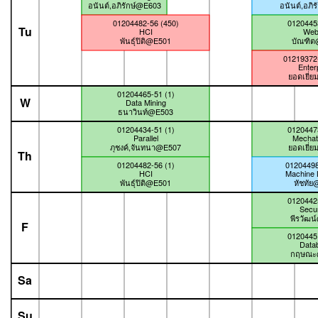
อนันต์,อภิรักษ์@E603
อนันต์,อภิ
01204482-56 (450)
01204453
Tu
HCI
Web
พันธุ์ปิติ@E501
บัณฑิ
01219372-
Enter
ยอดเยี่
01204465-51 (1)
W
Data Mining
ธนาวินท์@E503
01204434-51 (1)
01204473
Parallel
Mechat
ภุชงค์,จันทนา@E507
ยอดเยี่
Th
01204482-56 (1)
01204498
HCI
Machine 
พันธุ์ปิติ@E501
หัชทัย
01204425
Secur
พีรวัฒน
F
01204451
Data
กฤษณะ
Sa
Su