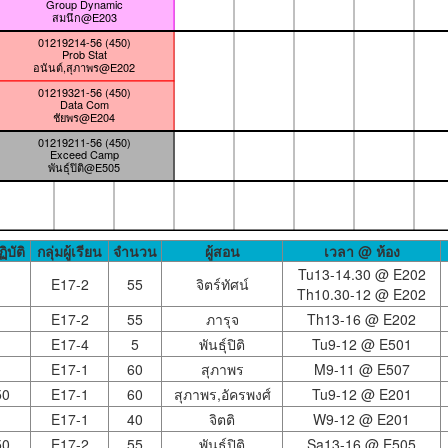
Group Dynamic
สมนึก@E203
01219214-56 (450)
Prob Stat
อนันต์,สุภาพร@E202
01219321-56 (450)
Data Com
ชัยพร@E204
01219211-56 (450)
Exceed Camp
พันธุ์ปิติ@E505
ฏิบัติ
กลุ่มผู้เรียน
จำนวน
ผู้สอน
เวลา @ ห้อง
Tu13-14.30 @
E202
E17-2
55
จิตร์ทัศน์
Th10.30-12 @
E202
E17-2
55
ภารุจ
Th13-16 @
E202
E17-4
5
พันธุ์ปิติ
Tu9-12 @
E501
E17-1
60
สุภาพร
M9-11 @
E507
50
E17-1
60
สุภาพร,อัครพงศ์
Tu9-12 @
E201
E17-1
40
จิตติ
W9-12 @
E201
50
E17-2
55
พันธุ์ปิติ
Sa13-16 @
E505