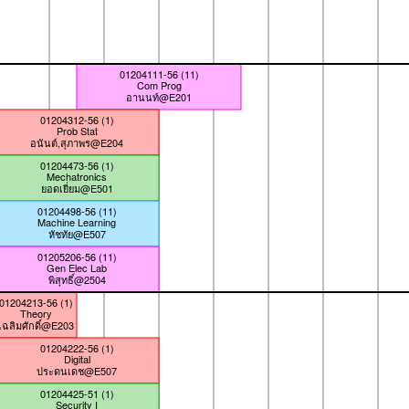
01204111-56 (11)
Com Prog
อานนท์@E201
01204312-56 (1)
Prob Stat
อนันต์,สุภาพร@E204
01204473-56 (1)
Mechatronics
ยอดเยี่ยม@E501
01204498-56 (11)
Machine Learning
หัชทัย@E507
01205206-56 (11)
Gen Elec Lab
พิสุทธิ์@2504
01204213-56 (1)
Theory
เฉลิมศักดิ์@E203
01204222-56 (1)
Digital
ประดนเดช@E507
01204425-51 (1)
Security I