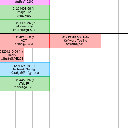
สมนึก@E203
01204496-56 (1)
Image Pro
จเร@E607
01204496-56 (2)
Info Security
เขมะฑัต@E507
01204212-56 (1)
01219343-56 (450)
ADT
Software Testing
ปรีดา@E204
จิตร์ทัศน์@415
01204213-56 (1)
Theory
เฉลิมศักดิ์@E203
01204426-56 (11)
Network Config
อนันต์,อภิรักษ์@E603
01204453-56 (1)
Web IR
บัณฑิต@E501