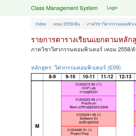
Class Management System
Login
Index
เทอม 2558/ต้น
ภาควิชาวิศวกรรมคอมพิวเต
รายการตารางเรียนแยกตามหลักส
ภาควิชาวิศวกรรมคอมพิวเตอร์ เทอม 2558/ต
หลักสูตร: วิศวกรรมคอมพิวเตอร์ (E09)
8-9
9-10
10-11
11-12
12-13
01204215-56 (11)
OOP Lab
ภารุจ@E201
01204223-56 (11)
Practicum
ชัยพร,อภิรักษ์@E603,E606
01204341-56 (1)
Software En
สมนึก@E203
M
01204495-51 (1)
Project Prep