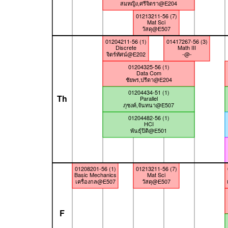
สมหญิง,ศรีจิตรา@E204
01213211-56 (7)
Mat Sci
วัสดุ@E507
01204211-56 (1)
01417267-56 (3)
Discrete
Math III
จิตร์ทัศน์@E202
-@-
01204325-56 (1)
Data Com
ชัยพร,ปรีดา@E204
01204434-51 (1)
Th
Parallel
ภุชงค์,จันทนา@E507
01204482-56 (1)
HCI
พันธุ์ปิติ@E501
01208201-56 (1)
01213211-56 (7)
Basic Mechanics
Mat Sci
เครื่องกล@E507
วัสดุ@E507
F