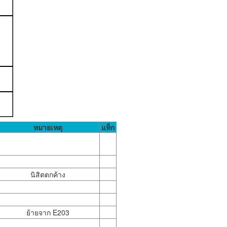
หมายเหตุ
แท็ก
นิสิตตกค้าง
ย้ายจาก E203