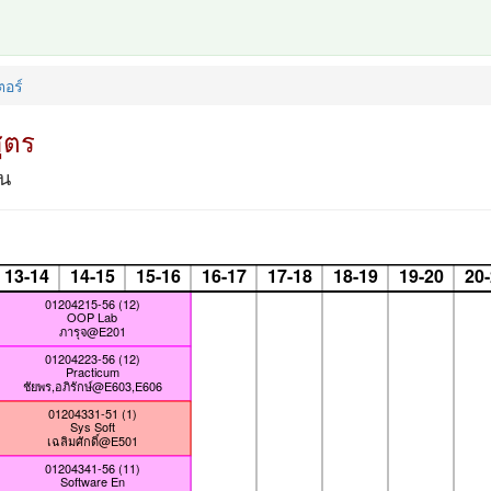
อร์
ูตร
้น
13-14
14-15
15-16
16-17
17-18
18-19
19-20
20
01204215-56 (12)
OOP Lab
ภารุจ@E201
01204223-56 (12)
Practicum
ชัยพร,อภิรักษ์@E603,E606
01204331-51 (1)
Sys Soft
เฉลิมศักดิ์@E501
01204341-56 (11)
Software En