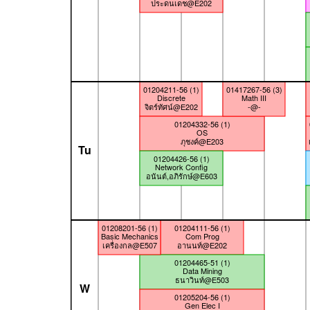
ประดนเดช@E202
01204211-56 (1)
01417267-56 (3)
Discrete
Math III
จิตร์ทัศน์@E202
-@-
01204332-56 (1)
OS
ภุชงค์@E203
Tu
01204426-56 (1)
Network Config
อนันต์,อภิรักษ์@E603
01208201-56 (1)
01204111-56 (1)
Basic Mechanics
Com Prog
เครื่องกล@E507
อานนท์@E202
01204465-51 (1)
Data Mining
ธนาวินท์@E503
W
01205204-56 (1)
Gen Elec I