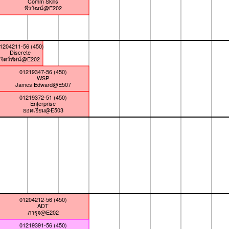
Comm Skills
พีรวัฒน์@E202
1204211-56 (450)
Discrete
จิตร์ทัศน์@E202
01219347-56 (450)
WSP
James Edward@E507
01219372-51 (450)
Enterprise
ยอดเยี่ยม@E503
01204212-56 (450)
ADT
ภารุจ@E202
01219391-56 (450)