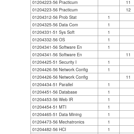
01204223-56 Practicum
11
01204223-56 Practicum
12
01204312-56 Prob Stat
1
01204325-56 Data Com
1
01204331-51 Sys Soft
1
01204332-56 OS
1
01204341-56 Software En
1
01204341-56 Software En
11
01204425-51 Security I
1
01204426-56 Network Config
1
01204426-56 Network Config
11
01204434-51 Parallel
1
01204451-56 Database
1
01204453-56 Web IR
1
01204454-51 MTI
1
01204465-51 Data Mining
1
01204473-56 Mechatronics
1
01204482-56 HCI
1