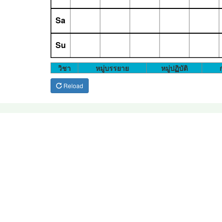
Sa
Su
วิชา
หมู่บรรยาย
หมู่ปฏิบัติ
ก
Reload