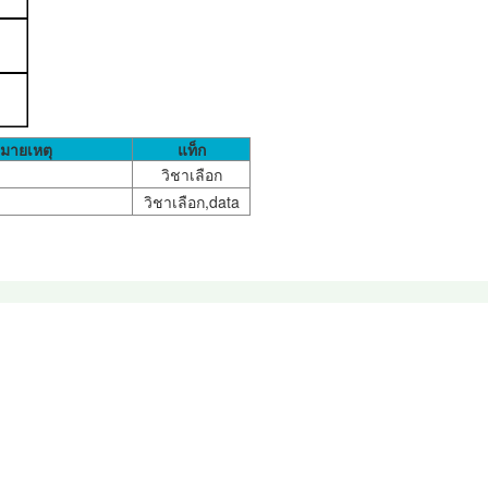
มายเหตุ
แท็ก
วิชาเลือก
วิชาเลือก,data