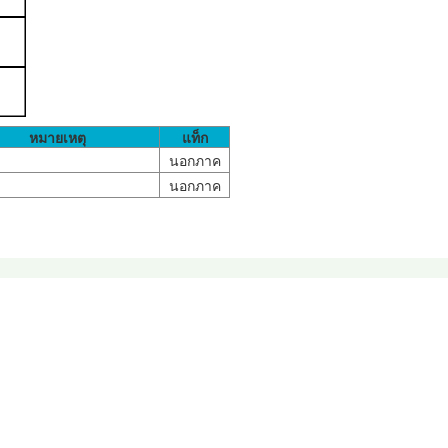
หมายเหตุ
แท็ก
นอกภาค
นอกภาค